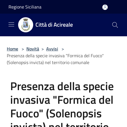
Salta al contenuto principale
Regione Siciliana
Città di Acireale
Home
>
Novità
>
Avvisi
>
Presenza della specie invasiva "Formica del Fuoco"
(Solenopsis invicta) nel territorio comunale
Presenza della specie
invasiva "Formica del
Fuoco" (Solenopsis
invicta) nel territorio