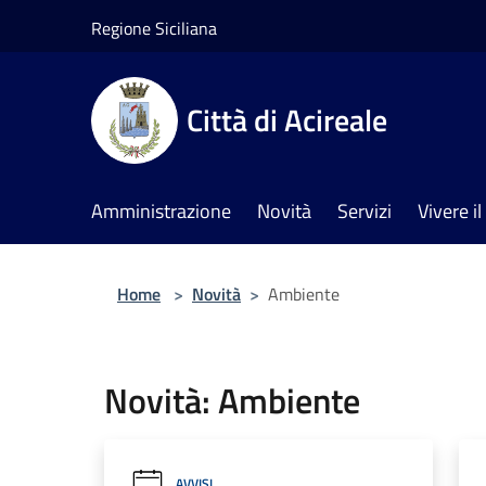
Salta al contenuto principale
Regione Siciliana
Città di Acireale
Amministrazione
Novità
Servizi
Vivere 
Home
>
Novità
>
Ambiente
Novità: Ambiente
AVVISI