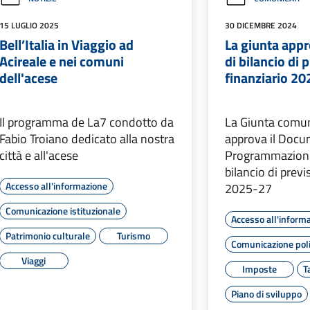
15 LUGLIO 2025
30 DICEMBRE 2024
Bell’Italia in Viaggio ad
La giunta app
Acireale e nei comuni
di bilancio di 
dell'acese
finanziario 2
Il programma de La7 condotto da
La Giunta comun
Fabio Troiano dedicato alla nostra
approva il Docu
città e all'acese
Programmazione
bilancio di previ
Accesso all'informazione
2025-27
Comunicazione istituzionale
Accesso all'inform
Patrimonio culturale
Turismo
Comunicazione poli
Viaggi
Imposte
T
Piano di sviluppo