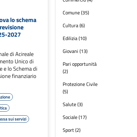
Comune (35)
rova lo schema
Cultura (6)
previsione
025-2027
Edilizia (10)
Giovani (13)
ale di Acireale
mento Unico di
Pari opportunità
 e lo Schema di
(2)
sione finanziario
Protezione Civile
(5)
azione
Salute (3)
tica
Sociale (17)
assa sui servizi
Sport (2)