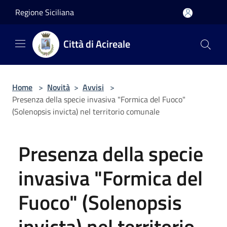
Salta al contenuto principale
Regione Siciliana
Città di Acireale
Home
>
Novità
>
Avvisi
>
Presenza della specie invasiva "Formica del Fuoco"
(Solenopsis invicta) nel territorio comunale
Presenza della specie
invasiva "Formica del
Fuoco" (Solenopsis
invicta) nel territorio