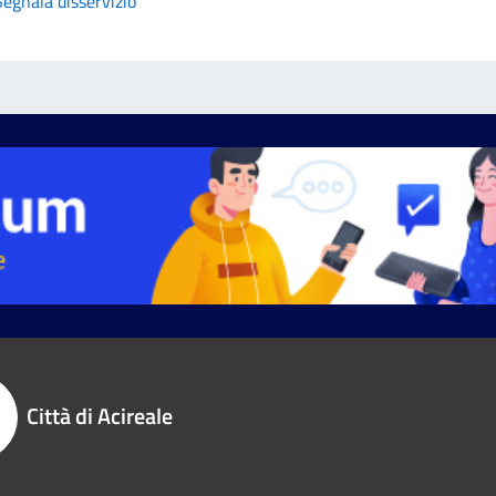
Segnala disservizio
Città di Acireale