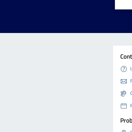
Cont
Prob