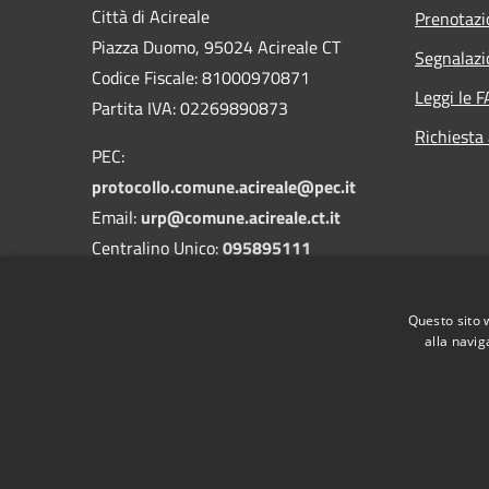
Città di Acireale
Prenotaz
Piazza Duomo, 95024 Acireale CT
Segnalazi
Codice Fiscale: 81000970871
Leggi le 
Partita IVA: 02269890873
Richiesta
PEC:
protocollo.comune.acireale@pec.it
Email:
urp@comune.acireale.ct.it
Centralino Unico:
095895111
Vigili Urbani:
095895545
-
3208394142
Questo sito 
DPO:
dpo@comune.acireale.ct.it
alla navig
RSS
Accessibilità
Privacy
Cookie
Mappa de