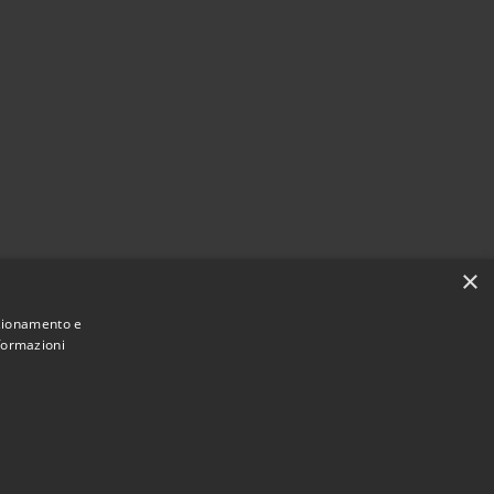
×
nzionamento e
nformazioni
Municipium
Accesso redazione
di Acireale • Powered by
•