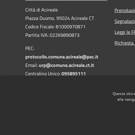
Città di Acireale
Prenotaz
Piazza Duomo, 95024 Acireale CT
Segnalazi
Codice Fiscale: 81000970871
Leggi le 
Partita IVA: 02269890873
Richiesta
PEC:
protocollo.comune.acireale@pec.it
Email:
urp@comune.acireale.ct.it
Centralino Unico:
095895111
Vigili Urbani:
095895545
-
3208394142
Questo sito 
DPO:
dpo@comune.acireale.ct.it
alla navig