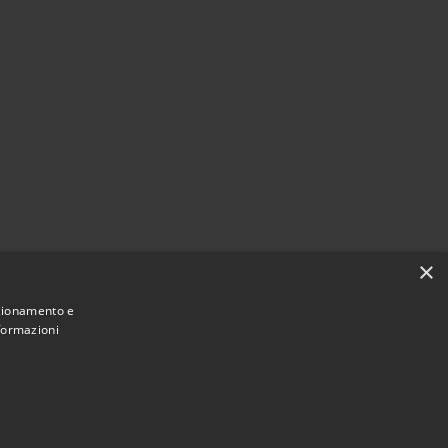
×
nzionamento e
nformazioni