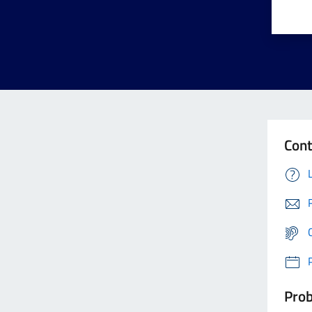
Cont
Prob