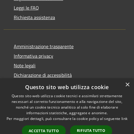
Leggi le FAQ
Richiesta assistenza
Amministrazione trasparente
Informativa privacy
Note legali
Dichiarazione di accessibilità
×
Obiettivi di accessibilità
Questo sito web utilizza cookie
Questo sito web utilizza cookie tecnici e assimilati strettamente
necessari al corretto funzionamento e alla navigazione del sito,
nonché un cookie tecnico analitico al solo fine di elaborare
informazioni statistiche, aggregate e anonime.
RSS
Copyright © 2026 • Città di
Per maggiori dettagli, può consultare la cookie policy al seguente
link
Accessibilità
Acireale • Powered by
Privacy
Municipium
Accesso
•
RIFIUTA TUTTO
ACCETTA TUTTO