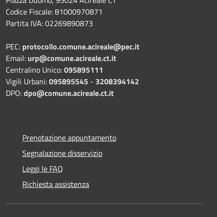
Piazza Duomo, 95024 Acireale CT
Codice Fiscale: 81000970871
Partita IVA: 02269890873
PEC:
protocollo.comune.acireale@pec.it
Email:
urp@comune.acireale.ct.it
Centralino Unico:
095895111
Vigili Urbani:
095895545
-
3208394142
DPO:
dpo@comune.acireale.ct.it
Prenotazione appuntamento
Segnalazione disservizio
Leggi le FAQ
Richiesta assistenza