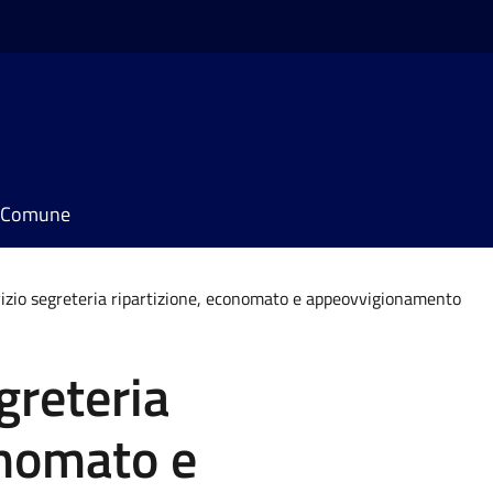
il Comune
vizio segreteria ripartizione, economato e appeovvigionamento
greteria
onomato e