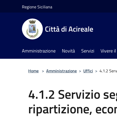
Salta al contenuto principale
Regione Siciliana
Città di Acireale
Amministrazione
Novità
Servizi
Vivere 
Home
>
Amministrazione
>
Uffici
>
4.1.2 Ser
4.1.2 Servizio se
ripartizione, ec