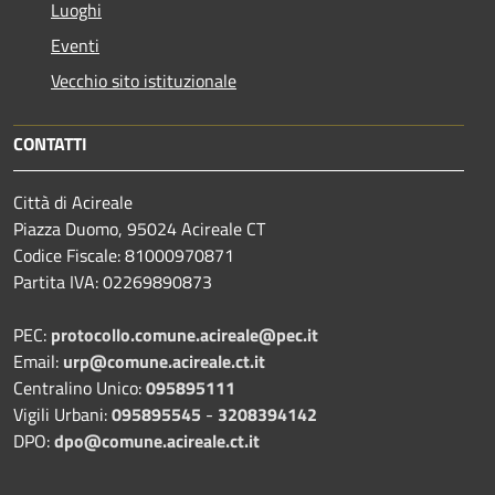
Luoghi
Eventi
Vecchio sito istituzionale
CONTATTI
Città di Acireale
Piazza Duomo, 95024 Acireale CT
Codice Fiscale: 81000970871
Partita IVA: 02269890873
PEC:
protocollo.comune.acireale@pec.it
Email:
urp@comune.acireale.ct.it
Centralino Unico:
095895111
Vigili Urbani:
095895545
-
3208394142
DPO:
dpo@comune.acireale.ct.it