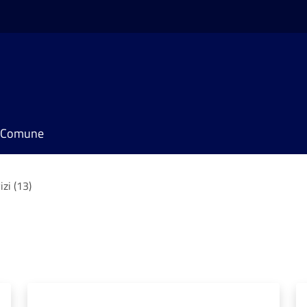
il Comune
izi (13)