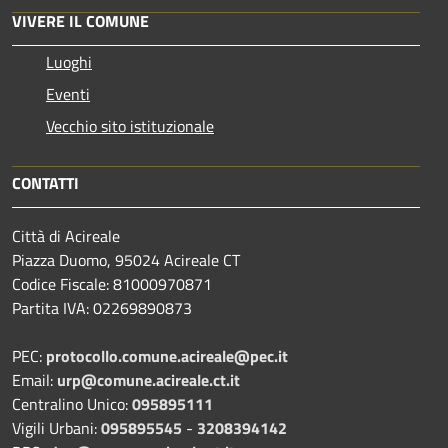
VIVERE IL COMUNE
Luoghi
Eventi
Vecchio sito istituzionale
CONTATTI
Città di Acireale
Piazza Duomo, 95024 Acireale CT
Codice Fiscale: 81000970871
Partita IVA: 02269890873
PEC:
protocollo.comune.acireale@pec.it
Email:
urp@comune.acireale.ct.it
Centralino Unico:
095895111
Vigili Urbani:
095895545
-
3208394142