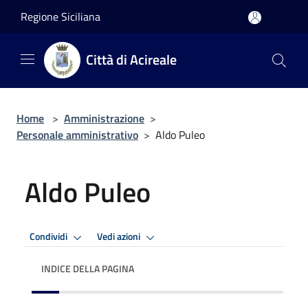
Salta al contenuto principale
Regione Siciliana
Città di Acireale
Home
>
Amministrazione
>
Personale amministrativo
>
Aldo Puleo
Aldo Puleo
Condividi
Vedi azioni
INDICE DELLA PAGINA