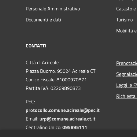
Personale Amministrativo
Catasto e
Documenti e dati
Turismo
Mobilità e
CONTATTI
Città di Acireale
Prenotaz
Piazza Duomo, 95024 Acireale CT
Segnalazi
Codice Fiscale: 81000970871
Leggi le 
Partita IVA: 02269890873
Richiesta
PEC:
protocollo.comune.acireale@pec.it
Email:
urp@comune.acireale.ct.it
Centralino Unico:
095895111
Vigili Urbani:
095895545
-