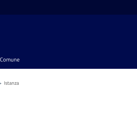
il Comune
>
Istanza