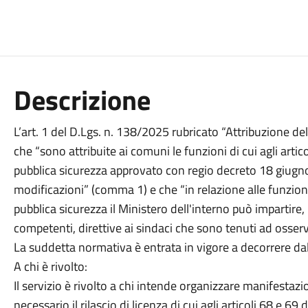
Descrizione
L’art. 1 del D.Lgs. n. 138/2025 rubricato “Attribuzione de
che “sono attribuite ai comuni le funzioni di cui agli artico
pubblica sicurezza approvato con regio decreto 18 giugn
modificazioni” (comma 1) e che “in relazione alle funzion
pubblica sicurezza il Ministero dell'interno può impartire, 
competenti, direttive ai sindaci che sono tenuti ad osser
La suddetta normativa è entrata in vigore a decorrere da
A chi è rivolto:
Il servizio è rivolto a chi intende organizzare manifestazio
necessario il rilascio di licenza di cui agli articoli 68 e 69