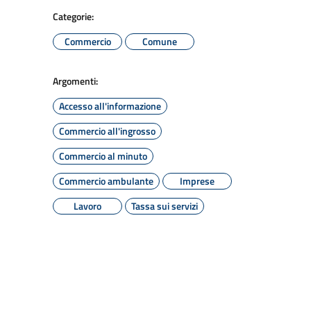
Categorie:
Commercio
Comune
Argomenti:
Accesso all'informazione
Commercio all'ingrosso
Commercio al minuto
Commercio ambulante
Imprese
Lavoro
Tassa sui servizi