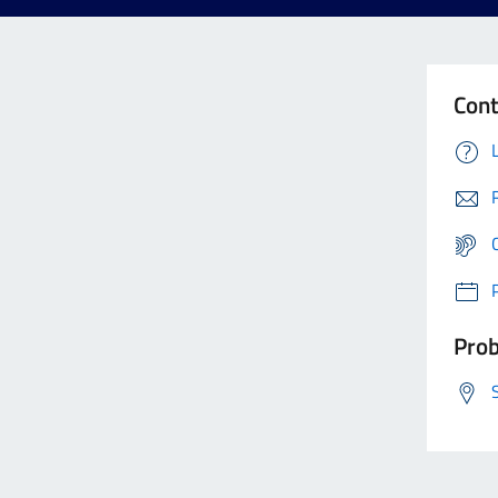
Cont
Prob