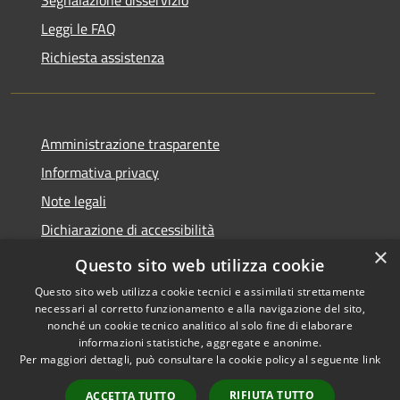
Segnalazione disservizio
Leggi le FAQ
Richiesta assistenza
Amministrazione trasparente
Informativa privacy
Note legali
Dichiarazione di accessibilità
×
Obiettivi di accessibilità
Questo sito web utilizza cookie
Questo sito web utilizza cookie tecnici e assimilati strettamente
necessari al corretto funzionamento e alla navigazione del sito,
nonché un cookie tecnico analitico al solo fine di elaborare
informazioni statistiche, aggregate e anonime.
RSS
Copyright © 2026 • Città di
Per maggiori dettagli, può consultare la cookie policy al seguente
link
Accessibilità
Acireale • Powered by
Privacy
Municipium
Accesso
•
RIFIUTA TUTTO
ACCETTA TUTTO