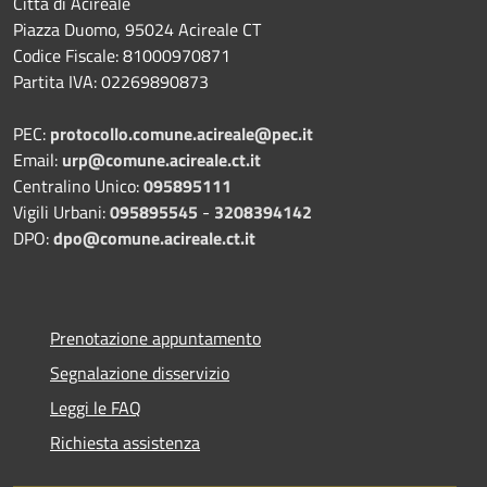
Città di Acireale
Piazza Duomo, 95024 Acireale CT
Codice Fiscale: 81000970871
Partita IVA: 02269890873
PEC:
protocollo.comune.acireale@pec.it
Email:
urp@comune.acireale.ct.it
Centralino Unico:
095895111
Vigili Urbani:
095895545
-
3208394142
DPO:
dpo@comune.acireale.ct.it
Prenotazione appuntamento
Segnalazione disservizio
Leggi le FAQ
Richiesta assistenza