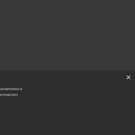
×
nzionamento e
nformazioni
Municipium
Accesso redazione
di Acireale • Powered by
•