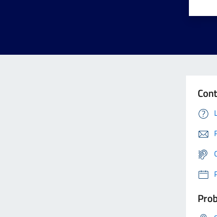
Cont
Prob