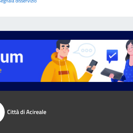
Segnala disservizio
Città di Acireale