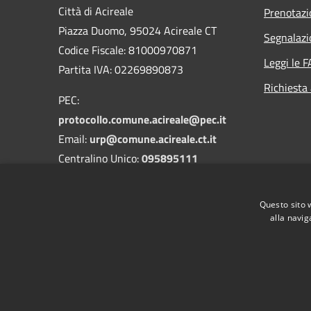
Città di Acireale
Prenotaz
Piazza Duomo, 95024 Acireale CT
Segnalazi
Codice Fiscale: 81000970871
Leggi le 
Partita IVA: 02269890873
Richiesta
PEC:
protocollo.comune.acireale@pec.it
Email:
urp@comune.acireale.ct.it
Centralino Unico:
095895111
Vigili Urbani:
095895545
-
3208394142
Questo sito 
DPO:
dpo@comune.acireale.ct.it
alla navig
RSS
Accessibilità
Privacy
Cookie
Mappa de