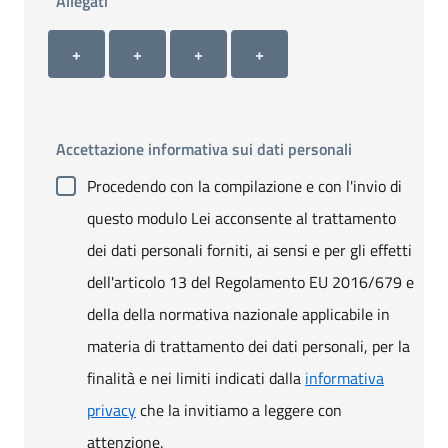
Allegati
Allegato 1
Allegato 2
Allegato 3
Allegato 4
+ Carica allegato 1
+ Carica allegato 2
+ Carica allegato 3
+ Carica allegato 4
+
+
+
+
Accettazione informativa sui dati personali
Procedendo con la compilazione e con l'invio di
questo modulo Lei acconsente al trattamento
dei dati personali forniti, ai sensi e per gli effetti
dell'articolo 13 del Regolamento EU 2016/679 e
della della normativa nazionale applicabile in
materia di trattamento dei dati personali, per la
finalità e nei limiti indicati dalla
informativa
privacy
che la invitiamo a leggere con
attenzione.